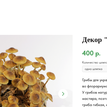
Декор 
400
р.
Количество шляп
Грибы для укра
во флорариума
У грибов нату
мастера, поэт
гриба гибкая, 