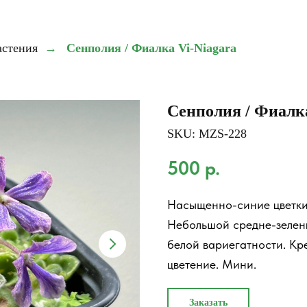
астения
→
Сенполия / Фиалка Vi-Niagara
Сенполия / Фиалка
SKU:
MZS-228
500
р.
Насыщенно-синие цветки-
Небольшой средне-зелен
белой вариегатности. Кр
цветение. Мини.
Заказать